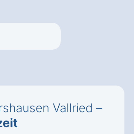
shausen Vallried –
zeit