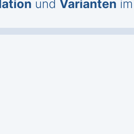
lation
und
Varianten
im 