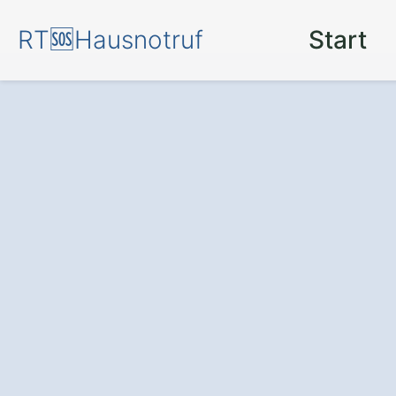
RT🆘Hausnotruf
Start
Sicherheit rund
einem
Hausnotr
Zusmarshausen Va