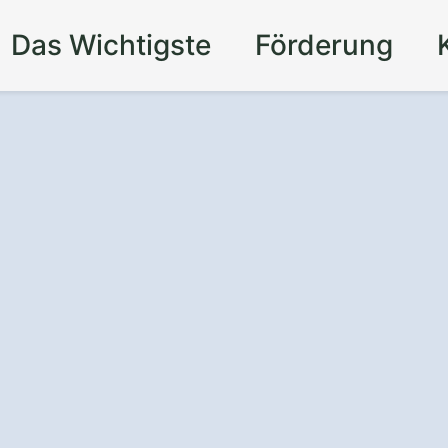
Das Wichtigste
Förderung
 um die Uhr
- mit
uf
in
llried.