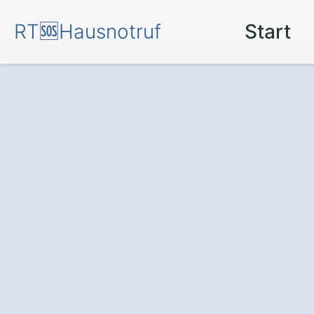
RT🆘Hausnotruf
Start
Sicherheit rund
einem
Hausnotr
Sperlmühle.