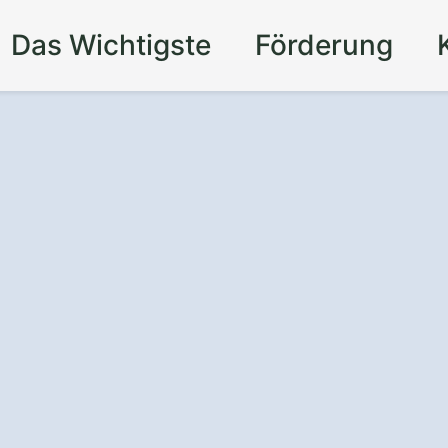
Das Wichtigste
Förderung
 um die Uhr
- mit
uf
in Zandt