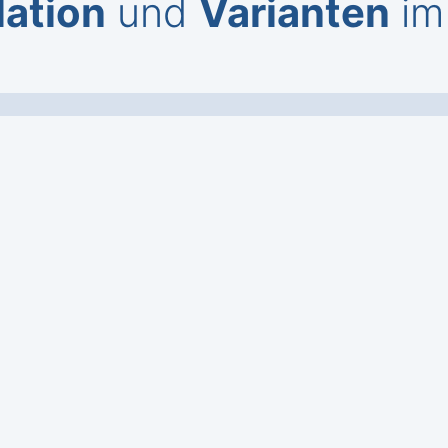
lation
und
Varianten
im 