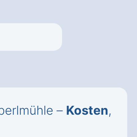
perlmühle –
Kosten
,