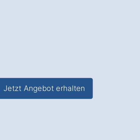
und
Lebensqualität im Alter
.
✅ Unverbindlich & Kostenfrei
✅
Fundierte Beratung
vom
Hausnotruf-Experten
✅ Rund um die Uhr Sicherheit im
eigenen Zuhause in Wört Grünstädt
✅ Inkl. Hausnotruf
Förderungs-Check
Jetzt Angebot erhalten