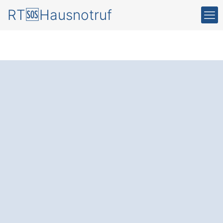
RT🆘Hausnotruf
Sicherheit rund um
die Uhr
- mit einem
Hausnotruf
in Wört
Grünstädt.
Der Hausnotruf
: Für mehr Sicherheit