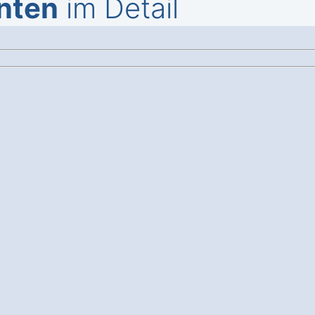
nten
im Detail