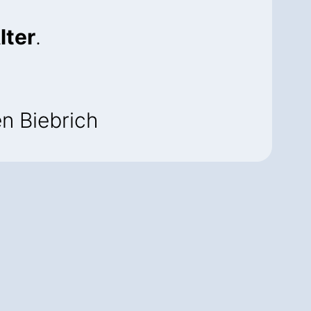
lter
.
n Biebrich