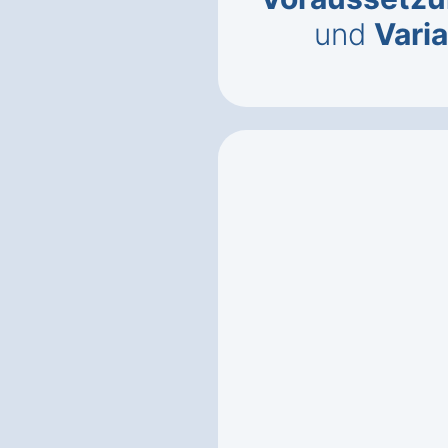
und
Vari