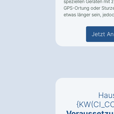
speziellen Geräten mit 
GPS-Ortung oder Sturze
etwas länger sein, jedo
Jetzt An
Haus
{KW(CI_CO
Voraussetz