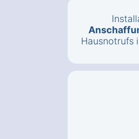
Instal
Anschaffu
Hausnotrufs 