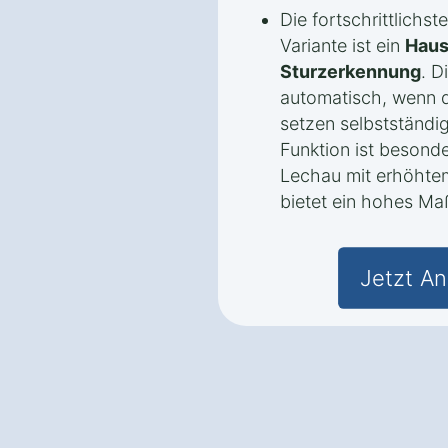
Die fortschrittlichs
Variante ist ein
Haus
Sturzerkennung
. D
automatisch, wenn d
setzen selbstständig
Funktion ist besond
Lechau mit erhöhtem
bietet ein hohes Maß
Jetzt An