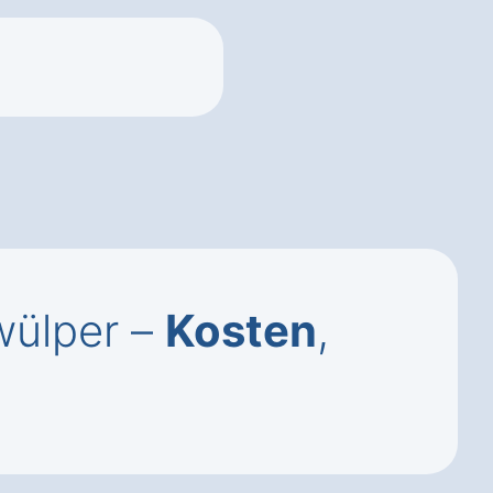
wülper –
Kosten
,