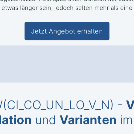
 etwas länger sein, jedoch selten mehr als ein
Jetzt Angebot erhalten
KW(CI_CO_UN_LO_V_N) -
V
lation
und
Varianten
im 