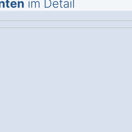
nten
im Detail