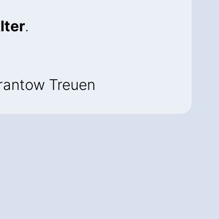
lter
.
Trantow Treuen