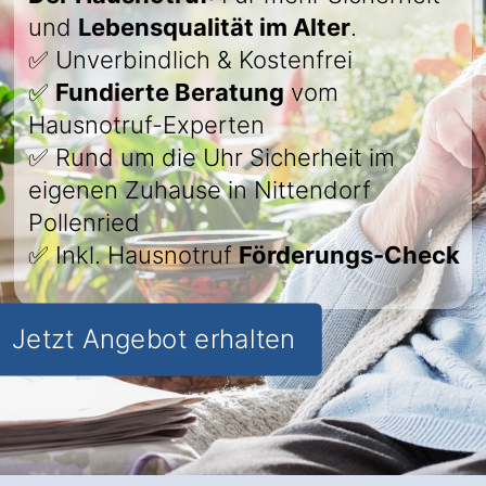
und
Lebensqualität im Alter
.
✅ Unverbindlich & Kostenfrei
✅
Fundierte Beratung
vom
Hausnotruf-Experten
✅ Rund um die Uhr Sicherheit im
eigenen Zuhause in Nittendorf
Pollenried
✅ Inkl. Hausnotruf
Förderungs-Check
Jetzt Angebot erhalten