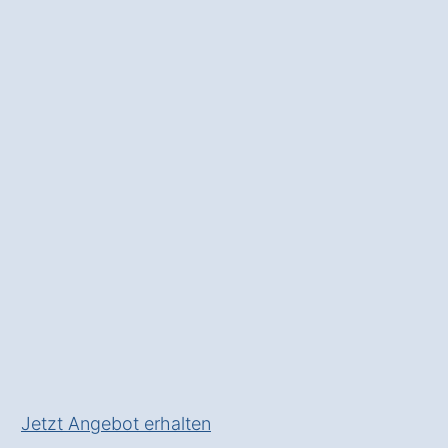
Wessenstedt.
Der Hausnotruf
: Für mehr
Sicherheit und
Lebensqualität
im Alter
.
✅ Unverbindlich & Kostenfrei
✅
Fundierte Beratung
vom
Hausnotruf-Experten
✅ Rund um die Uhr Sicherheit
im eigenen Zuhause in
Natendorf Wessenstedt
✅ Inkl. Hausnotruf
Förderungs-Check
Jetzt Angebot erhalten