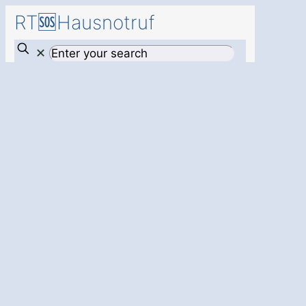
RT🆘Hausnotruf
✕
Sicherheit rund
um die Uhr
- mit
einem
Hausnotruf
in
Natendorf