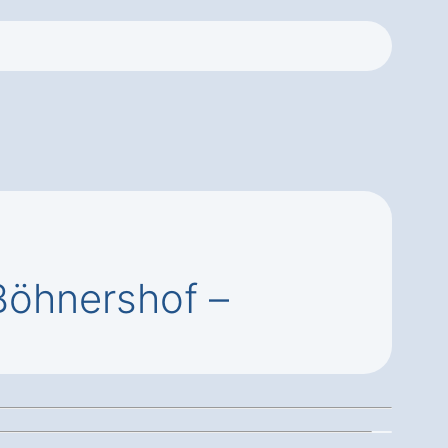
Böhnershof –