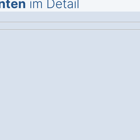
nten
im Detail