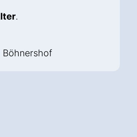
lter
.
u Böhnershof