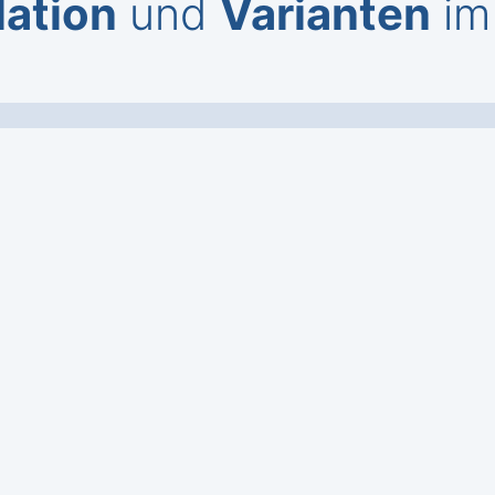
lation
und
Varianten
im 