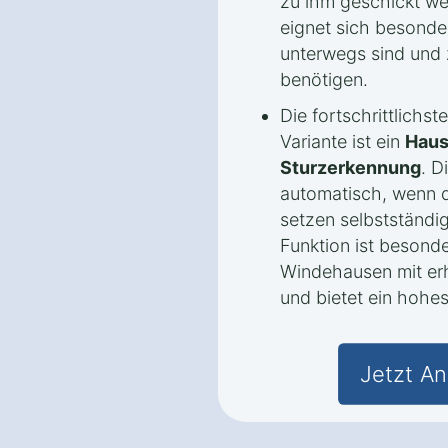
zu ihm geschickt we
eignet sich besonde
unterwegs sind und 
benötigen.
Die fortschrittlichs
Variante ist ein
Haus
Sturzerkennung
. D
automatisch, wenn d
setzen selbstständig
Funktion ist besond
Windehausen mit erh
und bietet ein hohe
Jetzt An