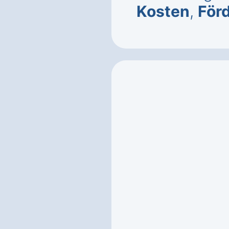
Kosten
,
För