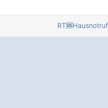
RT🆘Hausnotruf
Sicherheit
um die Uh
einem
Hausnotru
Heringen
Windehaus