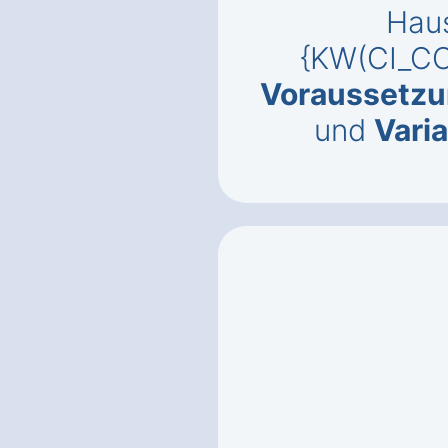
Haus
{KW(CI_CO
Voraussetz
und
Vari