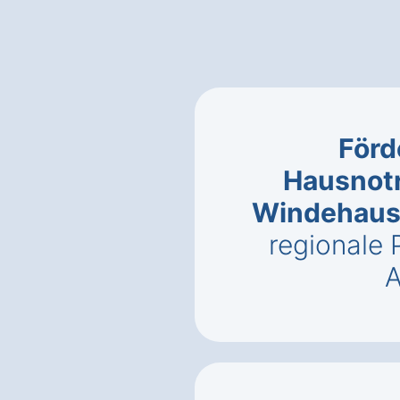
Förd
Hausnotr
Windehau
regionale
A