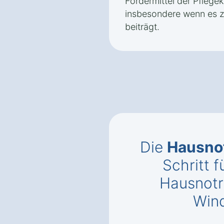
Fördermittel der Pflege
insbesondere wenn es zu
beiträgt.
Die
Hausnot
Schritt f
Hausnotr
Win