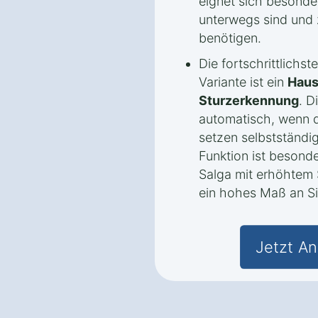
eignet sich besonde
unterwegs sind und 
benötigen.
Die fortschrittlichs
Variante ist ein
Haus
Sturzerkennung
. D
automatisch, wenn d
setzen selbstständig
Funktion ist besond
Salga mit erhöhtem S
ein hohes Maß an Si
Jetzt An