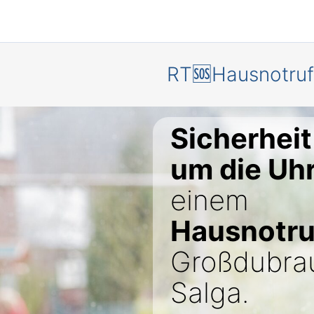
RT🆘Hausnotruf
Sicherheit
um die Uh
einem
Hausnotru
Großdubra
Salga.