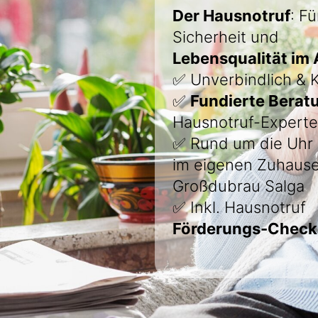
Der Hausnotruf
: F
Sicherheit und
Lebensqualität im 
✅ Unverbindlich & K
✅
Fundierte Berat
Hausnotruf-Expert
✅ Rund um die Uhr 
im eigenen Zuhause
Großdubrau Salga
✅ Inkl. Hausnotruf
Förderungs-Check