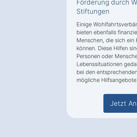
Förderung durch W
Stiftungen
Einige Wohlfahrtsverbän
bieten ebenfalls finanzi
Menschen, die sich ein 
können. Diese Hilfen s
Personen oder Mensche
Lebenssituationen gedac
bei den entsprechenden
mögliche Hilfsangebote 
Jetzt An