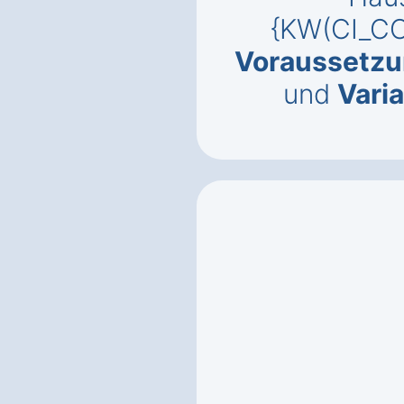
{KW(CI_CO
Voraussetz
und
Vari