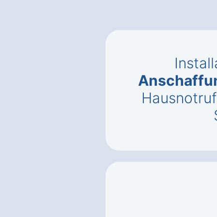
Instal
Anschaffu
Hausnotruf