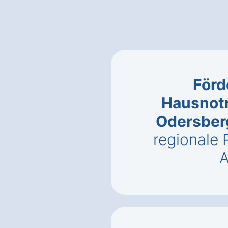
Förd
Hausnotr
Odersber
regionale
A