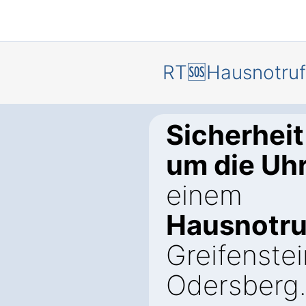
RT🆘Hausnotruf
Sicherheit
um die Uh
einem
Hausnotru
Greifenstei
Odersberg.