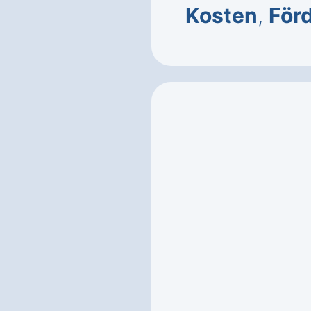
Kosten
,
För