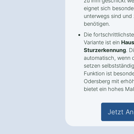
zu ihm geschickt we
eignet sich besonde
unterwegs sind und 
benötigen.
Die fortschrittlichs
Variante ist ein
Haus
Sturzerkennung
. D
automatisch, wenn d
setzen selbstständig
Funktion ist besonde
Odersberg mit erhöh
bietet ein hohes Maß
Jetzt An