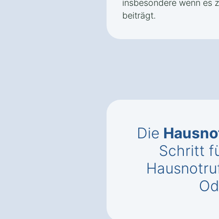
insbesondere wenn es zu
beiträgt.
Die
Hausnot
Schritt f
Hausnotruf
Od