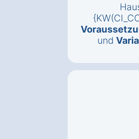
Haus
{KW(CI_CO
Voraussetz
und
Vari