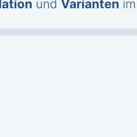
lation
und
Varianten
im 