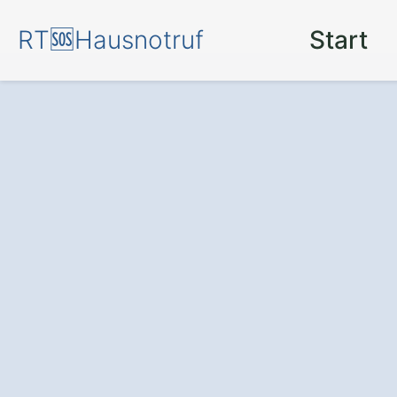
RT🆘Hausnotruf
Start
Sicherheit rund
einem
Hausnotr
Ringstedt.