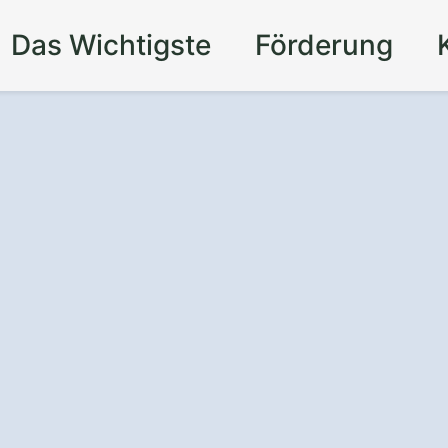
Das Wichtigste
Förderung
 um die Uhr
- mit
uf
in Geestland