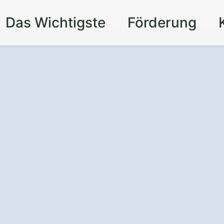
Das Wichtigste
Förderung
 um die Uhr
- mit
uf
in Friesoythe