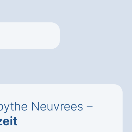
oythe Neuvrees –
zeit