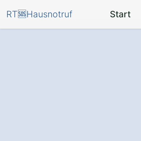
RT🆘Hausnotruf
Start
Sicherheit rund
einem
Hausnotr
Neuvrees.