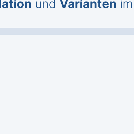
lation
und
Varianten
im 