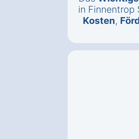
in Finnentrop
Kosten
,
För