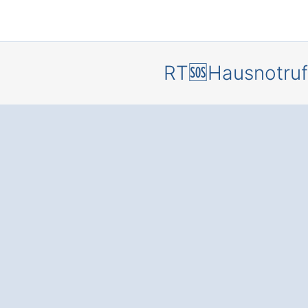
RT🆘Hausnotruf
Sicherheit
um die Uh
einem
Hausnotru
Finnentrop
Schönholt