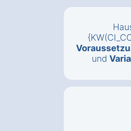
Haus
{KW(CI_CO
Voraussetz
und
Vari