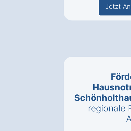
Jetzt An
Förd
Hausnotr
Schönholtha
regionale
A