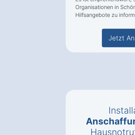
Organisationen in Schö
Hilfsangebote zu inform
Jetzt An
Instal
Anschaffu
Hausnotruf