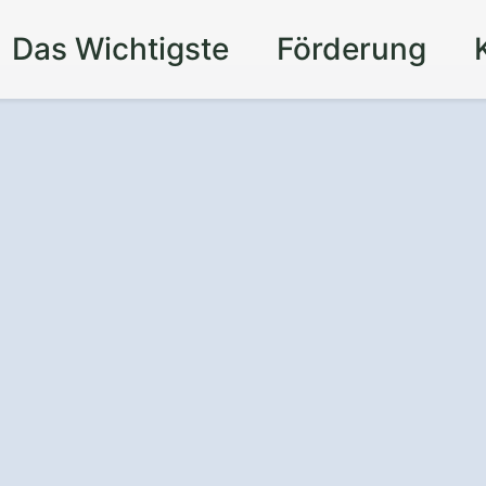
Das Wichtigste
Förderung
 um die Uhr
- mit
uf
in Engelsberg