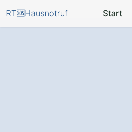
RT🆘Hausnotruf
Start
Sicherheit rund
einem
Hausnotr
Bachmann.