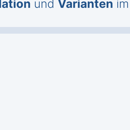
lation
und
Varianten
im 